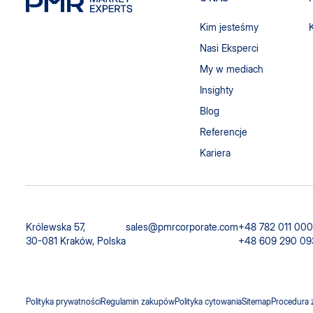
Kim jesteśmy
Nasi Eksperci
My w mediach
Insighty
Blog
Referencje
Kariera
Królewska 57,
sales@pmrcorporate.com
+48 782 011 000
30-081 Kraków, Polska
+48 609 290 09
Polityka prywatności
Regulamin zakupów
Polityka cytowania
Sitemap
Procedura 