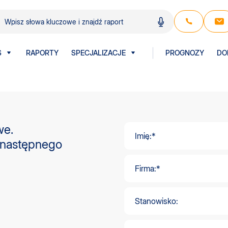
S
RAPORTY
SPECJALIZACJE
PROGNOZY
DO
we.
 następnego