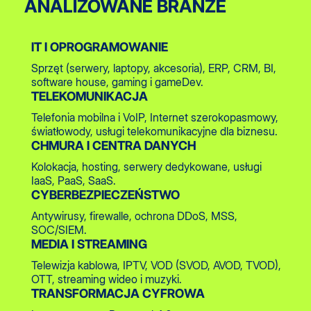
ANALIZOWANE BRANŻE
IT I OPROGRAMOWANIE
Sprzęt (serwery, laptopy, akcesoria), ERP, CRM, BI,
software house, gaming i gameDev.
TELEKOMUNIKACJA
Telefonia mobilna i VoIP, Internet szerokopasmowy,
światłowody, usługi telekomunikacyjne dla biznesu.
CHMURA I CENTRA
DANYCH
Kolokacja, hosting, serwery dedykowane, usługi
IaaS, PaaS, SaaS.
CYBERBEZPIECZEŃSTWO
Antywirusy, firewalle, ochrona DDoS, MSS,
SOC/SIEM.
MEDIA I STREAMING
Telewizja kablowa, IPTV, VOD (SVOD, AVOD, TVOD),
OTT, streaming wideo i muzyki.
TRANSFORMACJA CYFROWA